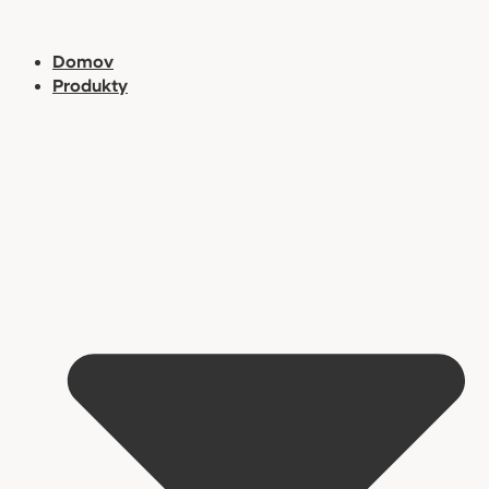
Preskočiť
na
Domov
obsah
Produkty