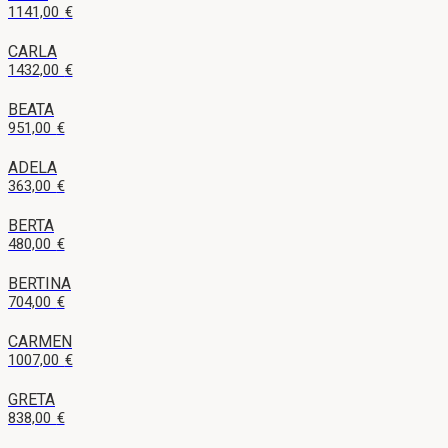
1141,00
€
CARLA
1432,00
€
BEATA
951,00
€
ADELA
363,00
€
BERTA
480,00
€
BERTINA
704,00
€
CARMEN
1007,00
€
GRETA
838,00
€