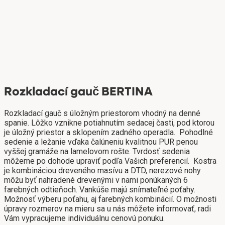
Rozkladací gauč BERTINA
Rozkladací gauč s úložným priestorom vhodný na denné
spanie. Lôžko vznikne potiahnutím sedacej časti, pod ktorou
je úložný priestor a sklopením zadného operadla. Pohodlné
sedenie a ležanie vďaka čalúneniu kvalitnou PUR penou
vyššej gramáže na lamelovom rošte. Tvrdosť sedenia
môžeme po dohode upraviť podľa Vašich preferencií. Kostra
je kombináciou dreveného masívu a DTD, nerezové nohy
môžu byť nahradené drevenými v nami ponúkaných 6
farebných odtieňoch. Vankúše majú snímateľné poťahy.
Možnosť výberu poťahu, aj farebných kombinácií. O možnosti
úpravy rozmerov na mieru sa u nás môžete informovať, radi
Vám vypracujeme individuálnu cenovú ponuku.