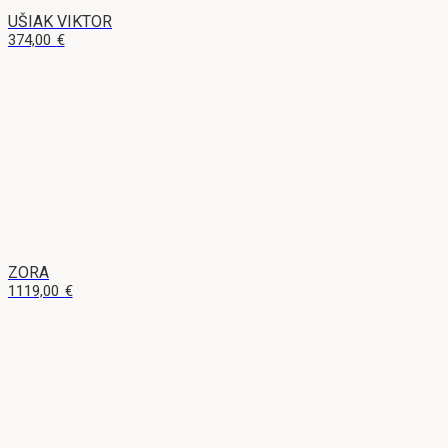
UŠIAK VIKTOR
374,00
€
ZORA
1119,00
€