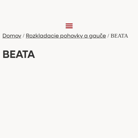
Preskočiť
na
obsah
Domov
Rozkladacie pohovky a gauče
/
/ BEATA
BEATA