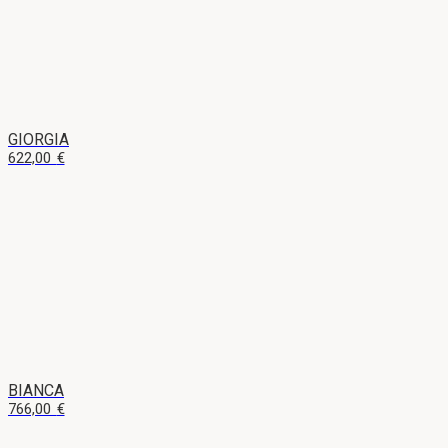
GIORGIA
622,00
€
BIANCA
766,00
€