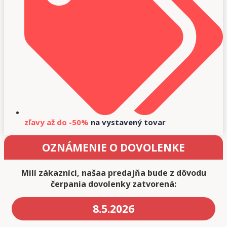
zľavy až do -50%
na vystavený tovar
OZNÁMENIE O DOVOLENKE
Milí zákazníci, našaa predajňa bude z dôvodu
čerpania dovolenky zatvorená:
8.5.2026