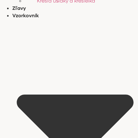
Kreslá ušiaky a kresielka
Zľavy
Vzorkovník