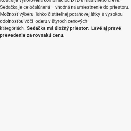
Kostra je vyhotovená kombináciou DTD a masívneho dreva.
Sedačka je celočalúnená – vhodná na umiestnenie do priestoru.
Možnosť výberu ľahko čistiteľnej poťahovej látky s vysokou
odolnosťou voči oderu v štyroch cenových
kategóriách.
Sedačka má úložný priestor.
Ľavé aj pravé
prevedenie za rovnakú cenu.