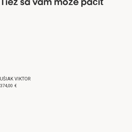
Tiež sa vám môže páčiť
UŠIAK VIKTOR
374,00
€