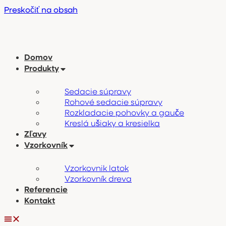
Preskočiť na obsah
Domov
Produkty
Sedacie súpravy
Rohové sedacie súpravy
Rozkladacie pohovky a gauče
Kreslá ušiaky a kresielka
Zľavy
Vzorkovník
Vzorkovnik latok
Vzorkovník dreva
Referencie
Kontakt