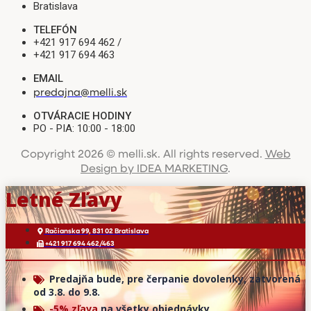
Bratislava
TELEFÓN
+421 917 694 462 /
+421 917 694 463
EMAIL
predajna@melli.sk
OTVÁRACIE HODINY
PO - PIA: 10:00 - 18:00
Copyright 2026 © melli.sk. All rights reserved.
Web
Design by IDEA MARKETING
.
Letné Zľavy
Račianska 99, 831 02 Bratislava
+421 917 694 462/463
Predajňa bude, pre čerpanie dovolenky, zatvorená
od 3.8. do 9.8.
-5% zľava
na všetky objednávky