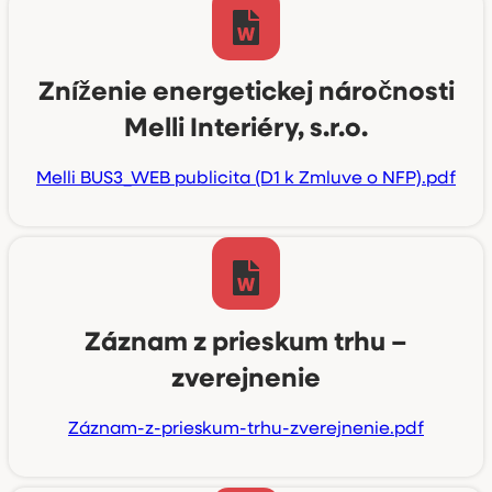
Zníženie energetickej náročnosti
Melli Interiéry, s.r.o.
Melli BUS3_WEB publicita (D1 k Zmluve o NFP).pdf
Záznam z prieskum trhu –
zverejnenie
Záznam-z-prieskum-trhu-zverejnenie.pdf