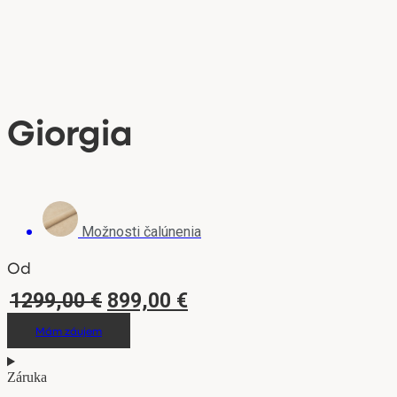
Giorgia
Možnosti čalúnenia
Od
Pôvodná
Aktuálna
1299,00
€
899,00
€
cena
cena
Mám záujem
bola:
je:
1299,00 €.
899,00 €.
Záruka