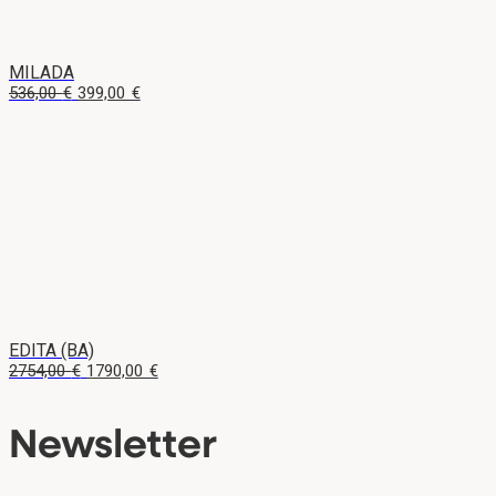
MILADA
Pôvodná
Aktuálna
536,00
€
399,00
€
cena
cena
bola:
je:
536,00 €.
399,00 €.
EDITA (BA)
Pôvodná
Aktuálna
2754,00
€
1790,00
€
cena
cena
bola:
je:
Newsletter
2754,00 €.
1790,00 €.