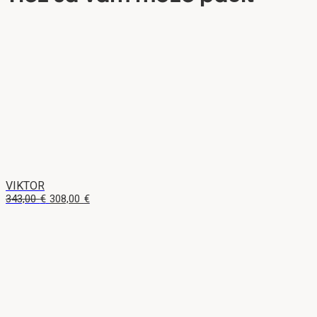
VIKTOR
Pôvodná
Aktuálna
343,00
€
308,00
€
cena
cena
bola:
je:
343,00 €.
308,00 €.