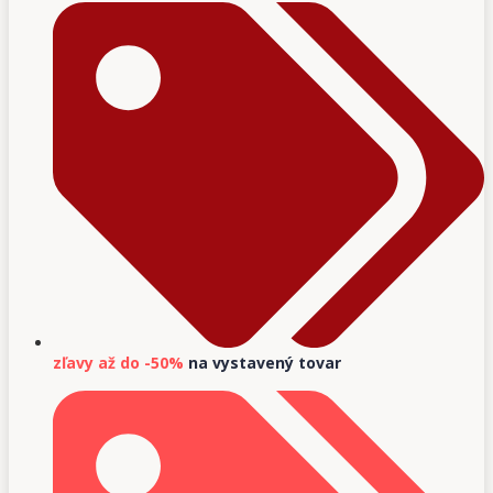
zľavy až do -50%
na vystavený tovar