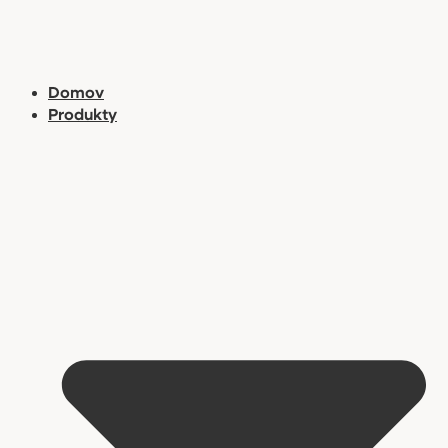
Preskočiť
na
obsah
Domov
Produkty