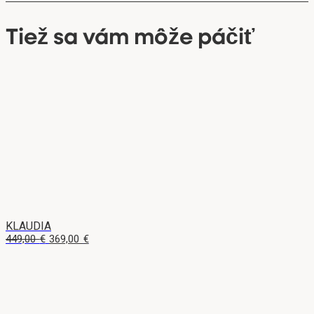
Tiež sa vám môže páčiť
KLAUDIA
Pôvodná
Aktuálna
449,00
€
369,00
€
cena
cena
bola:
je:
449,00 €.
369,00 €.