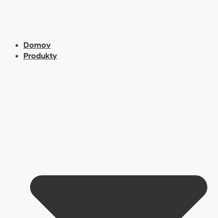
Preskočiť
na
obsah
Domov
Produkty