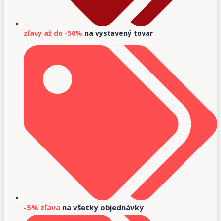
zľavy až do -50%
na vystavený tovar
-5% zľava
na všetky objednávky