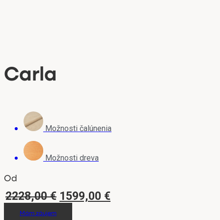
Carla
Možnosti čalúnenia
Možnosti dreva
Od
Pôvodná
Aktuálna
2228,00
€
1599,00
€
cena
cena
Mám záujem