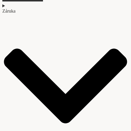
bola:
je:
2228,00 €.
1599,00 €.
Záruka