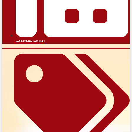
+421 917 694 462/463