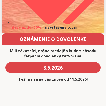
zľavy až do -50%
na vystavený tovar
OZNÁMENIE O DOVOLENKE
Milí zákazníci, našaa predajňa bude z dôvodu
čerpania dovolenky zatvorená:
8.5.2026
Tešíme sa na vás znova od 11.5.2026!