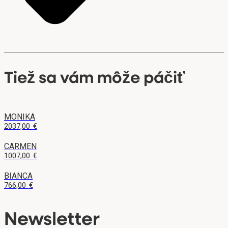
Tiež sa vám môže páčiť
MONIKA
2037,00
€
CARMEN
1007,00
€
BIANCA
766,00
€
Newsletter