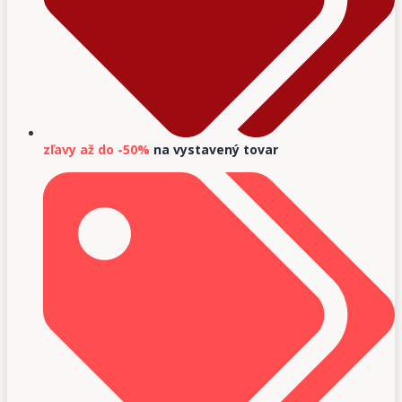
zľavy až do -50%
na vystavený tovar