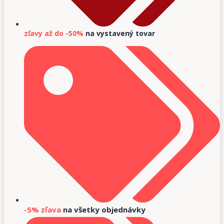
zľavy až do -50%
na vystavený tovar
-5% zľava
na všetky objednávky