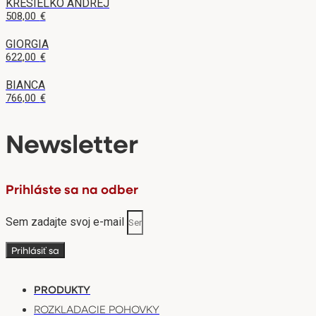
KRESIELKO ANDREJ
508,00
€
GIORGIA
622,00
€
BIANCA
766,00
€
Newsletter
Prihláste sa na odber
Sem zadajte svoj e-mail
Prihlásiť sa
PRODUKTY
ROZKLADACIE POHOVKY