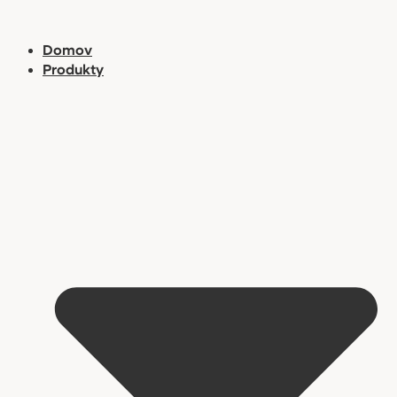
Preskočiť
na
Domov
obsah
Produkty