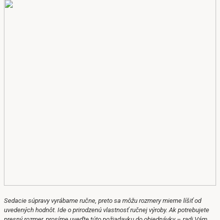
Sedacie súpravy vyrábame ručne, preto sa môžu rozmery mierne líšiť od
uvedených hodnôt.
Ide o prirodzenú vlastnosť ručnej výroby.
Ak potrebujete
presný rozmer, prosíme uveďte túto požiadavku do objednávky – radi Vám