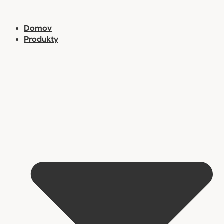
Preskočiť
na
Domov
obsah
Produkty