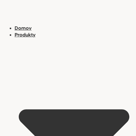
Preskočiť
na
obsah
Domov
Produkty