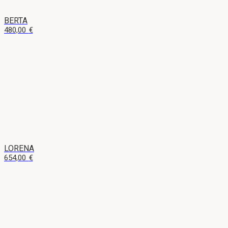
BERTA
480,00
€
LORENA
654,00
€