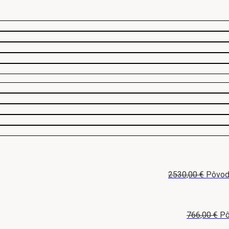
2530,00
€
Pôvodn
766,00
€
Pô