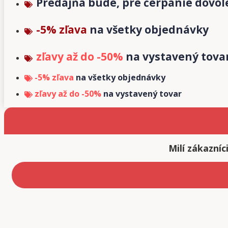
Predajňa bude, pre čerpanie dovolen
-5% zľava
na všetky objednávky
zľavy až do -50%
na vystavený tova
-5% zľava
na všetky objednávky
zľavy až do -50%
na vystavený tovar
Milí zákazní