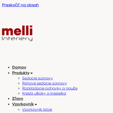
Preskočiť na obsah
Domov
Produkty
Sedacie súpravy
Rohové sedacie súpravy
Rozkladacie pohovky a gauče
Kreslá ušiaky a kresielka
Zľavy
Vzorkovník
Vzorkovnik latok