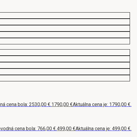
á cena bola: 2530,00 €.
1790,00
€
Aktuálna cena je: 1790,00 €.
vodná cena bola: 766,00 €.
499,00
€
Aktuálna cena je: 499,00 €.